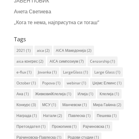
ЈАВЕН ПОВИК
Анета Светиева
„Кога те нема, најприсутна си тогаш“
Tags
2021
(1)
aica
(2)
AICA Македонија
(2)
aica конгрес
(2)
AICA симпозиум
(7)
Cenzorship
(1)
e-flux
(1)
Jovanka
(1)
LargeGlass
(1)
Large Glass
(1)
October
(1)
Popova
(1)
webinar
(1)
Џејмс Елкинс
(1)
Ана
(1)
ЖивковиќКлелија
(1)
Илија
(1)
Клелија
(1)
Конкурс
(3)
МСУ
(1)
Манчевски
(1)
Мира Гаќина
(2)
Награда
(1)
Натали
(2)
Павлеска
(1)
Пешева
(1)
Претседател
(1)
Прокопиев
(1)
Рајчиновска
(1)
Рајчиновска-Павлеска
(1)
Родови студии
(1)