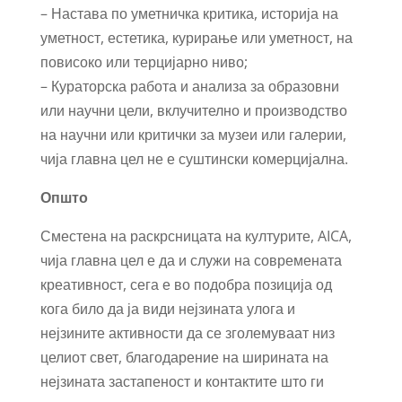
– Настава по уметничка критика, историја на
уметност, естетика, курирање или уметност, на
повисоко или терцијарно ниво;
– Кураторска работа и анализа за образовни
или научни цели, вклучително и производство
на научни или критички за музеи или галерии,
чија главна цел не е суштински комерцијална.
Општо
Сместена на раскрсницата на културите, AICA,
чија главна цел е да и служи на современата
креативност, сега е во подобра позиција од
кога било да ја види нејзината улога и
нејзините активности да се зголемуваат низ
целиот свет, благодарение на ширината на
нејзината застапеност и контактите што ги