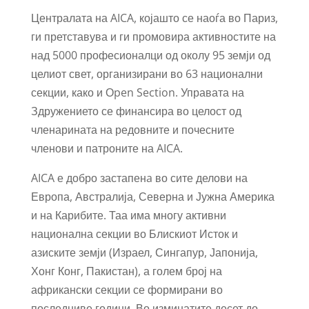
Централата на AICA, којашто се наоѓа во Париз,
ги претставува и ги промовира активностите на
над 5000 професионалци од околу 95 земји од
целиот свет, организирани во 63 национални
секции, како и Оpen Section. Управата на
Здружението се финансира во целост од
членарината на редовните и почесните
членови и патроните на AICA.
AICA е добро застапенa во сите делови на
Европа, Австралија, Северна и Јужна Америка
и на Карибите. Таа има многу активни
национална секции во Блискиот Исток и
азиските земји (Израел, Сингапур, Јапонија,
Хонг Конг, Пакистан), а голем број на
африкански секции се формирани во
последниве години. Во изминатите десет до