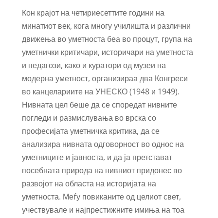
Кон крајот на четириесеттите години на
минатиот век, кога многу училишта и различни
движења во уметноста беа во процут, група на
уметнички критичари, историчари на уметноста
и педагози, како и куратори од музеи на
модерна уметност, организираа два Конгреси
во канцелариите на УНЕСКО (1948 и 1949).
Нивната цел беше да се споредат нивните
погледи и размислувања во врска со
професијата уметничка критика, да се
анализира нивната одговорност во однос на
уметниците и јавноста, и да ја претстават
посебната природа на нивниот придонес во
развојот на областа на историјата на
уметноста. Меѓу повиканите од целиот свет,
учествувале и најпрестижните имиња на тоа