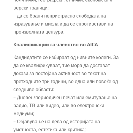
верски граници;
– да се брани непристрасно слободата на
изразување и мисла и да се спротивстави на
произволната цензура.
Квалификации за членство во AICA
Кандидатите се избираат од нивните колеги. За
да се квалификуваат, тие мора да достават
докази за постојана активност во текот на
претходните три години, во една или повеќе од
следниве области:
– Дневен/периодичен печат или емитување на
радио, ТВ или видео, или во електронски
медиуми;
– Објавување на дела од историјата на
уметноста, естетика или критика;