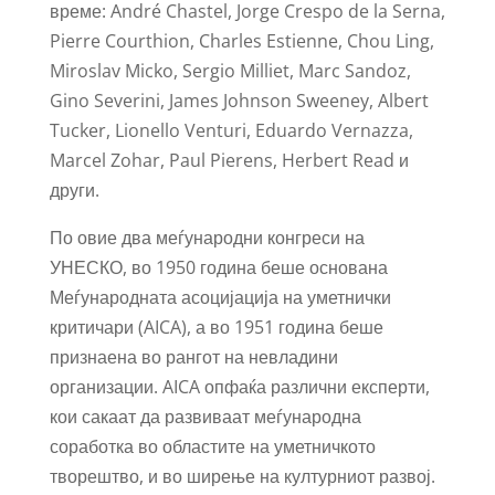
време: André Chastel, Jorge Crespo de la Serna,
Pierre Courthion, Charles Estienne, Chou Ling,
Miroslav Micko, Sergio Milliet, Marc Sandoz,
Gino Severini, James Johnson Sweeney, Albert
Tucker, Lionello Venturi, Eduardo Vernazza,
Marcel Zohar, Paul Pierens, Herbert Read и
други.
По овие два меѓународни конгреси на
УНЕСКО, во 1950 година беше основана
Меѓународната асоцијација на уметнички
критичари (AICA), а во 1951 година беше
признаена во рангот на невладини
организации. AICA опфаќа различни експерти,
кои сакаат да развиваат меѓународна
соработка во областите на уметничкото
творештво, и во ширење на културниот развој.