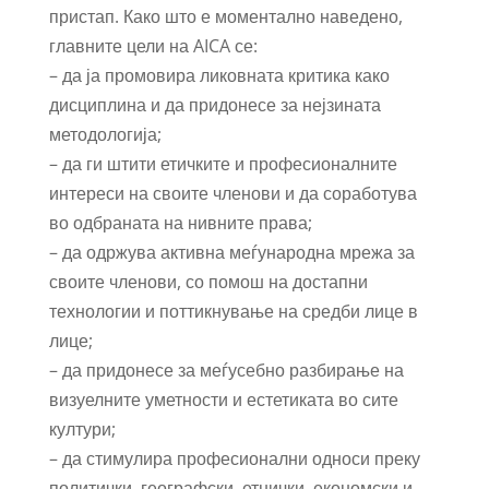
пристап. Како што е моментално наведено,
главните цели на AICA се:
– да ја промовира ликовната критика како
дисциплина и да придонесе за нејзината
методологија;
– да ги штити етичките и професионалните
интереси на своите членови и да соработува
во одбраната на нивните права;
– да одржува активна меѓународна мрежа за
своите членови, со помош на достапни
технологии и поттикнување на средби лице в
лице;
– да придонесе за меѓусебно разбирање на
визуелните уметности и естетиката во сите
култури;
– да стимулира професионални односи преку
политички, географски, етнички, економски и