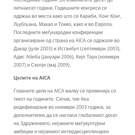
петнаесет години, Годишните конгреси се
одржаа во места како што се Кариби, Хонг Конг,
Љубљана, Макао и Токио, како и во Европа.
Последните меѓународни конференции
организирани од страна на AICA се одржале во
Дакар (јули 2003) и Истанбул (септември 2003),
Адис Абеба (јануари 2006), Кејп Таун (ноември
2007) и Скопје (мај 2009).
Целите на AICA
Главните цели на AICA малку се променија со
текот на годините. Сепак, тие беа
редефинирани во ноември 2003 година, за
дополнително да се нагласи глобалниот досег
на Здружението, нејзините меѓукултурни
амбиции и нејзиниот интердисциплинарен