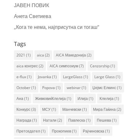
ЈАВЕН ПОВИК
Анета Светиева
„Кога те нема, најприсутна си тогаш“
Tags
2021
(1)
aica
(2)
AICA Македонија
(2)
aica конгрес
(2)
AICA симпозиум
(7)
Cenzorship
(1)
e-flux
(1)
Jovanka
(1)
LargeGlass
(1)
Large Glass
(1)
October
(1)
Popova
(1)
webinar
(1)
Џејмс Елкинс
(1)
Ана
(1)
ЖивковиќКлелија
(1)
Илија
(1)
Клелија
(1)
Конкурс
(3)
МСУ
(1)
Манчевски
(1)
Мира Гаќина
(2)
Награда
(1)
Натали
(2)
Павлеска
(1)
Пешева
(1)
Претседател
(1)
Прокопиев
(1)
Рајчиновска
(1)