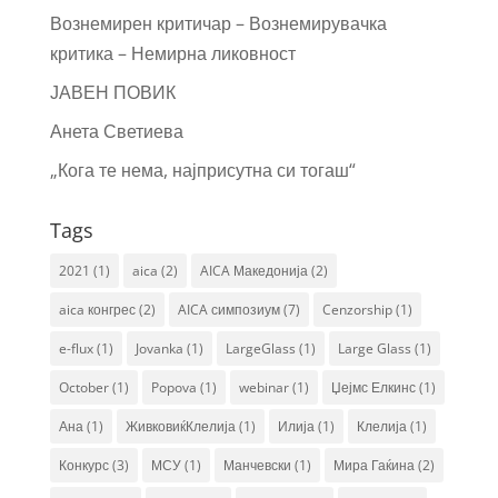
Вознемирен критичар – Вознемирувачка
критика – Немирна ликовност
ЈАВЕН ПОВИК
Анета Светиева
„Кога те нема, најприсутна си тогаш“
Tags
2021
(1)
aica
(2)
AICA Македонија
(2)
aica конгрес
(2)
AICA симпозиум
(7)
Cenzorship
(1)
e-flux
(1)
Jovanka
(1)
LargeGlass
(1)
Large Glass
(1)
October
(1)
Popova
(1)
webinar
(1)
Џејмс Елкинс
(1)
Ана
(1)
ЖивковиќКлелија
(1)
Илија
(1)
Клелија
(1)
Конкурс
(3)
МСУ
(1)
Манчевски
(1)
Мира Гаќина
(2)