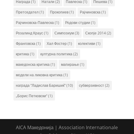
Награда
(1)
Натали
(2)
Павлеска
(1)
Пешева
(1)
Претседател
(1)
Прокопиев
(1)
Рајчиновска
(1)
Рајчиновска-Павлеска
(1)
Родови студии
(1)
Розалинд Краус
(1)
Симпозиум
(3)
Скопје 2014
(2)
Франговска
(1)
Хал Фостер
(1)
колективи
(1)
критика
(1)
културна политика
(2)
македонска критика
(1)
мапирање
(1)
модели на ликовна критика
(1)
награда “Ладислав Баришиќ“
(10)
субверзивност
(2)
„Борис Петковски“
(1)
AICA Mакедонија | Association Internationale