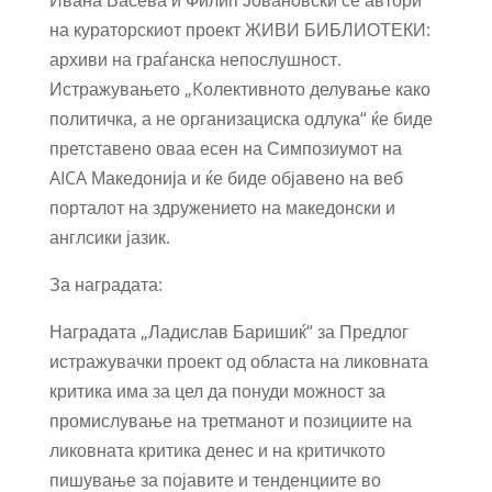
на кураторскиот проект ЖИВИ БИБЛИОТЕКИ:
архиви на граѓанска непослушност.
Истражувањето „Kолективното делување како
политичка, а не организациска одлука“ ќе биде
претставено оваа есен на Симпозиумот на
AICA Македонија и ќе биде објавено на веб
порталот на здружението на македонски и
англсики јазик.
За наградата:
Наградата „Ладислав Баришиќ“ за Предлог
истражувачки проект од областа на ликовната
критика има за цел да понуди можност за
промислување на третманот и позициите на
ликовната критика денес и на критичкото
пишување за појавите и тенденциите во