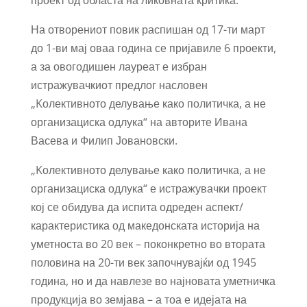
На отворениот повик распишан од 17-ти март
до 1-ви мај оваа година се пријавиле 6 проекти,
а за овогодишен лауреат е избран
истражувачкиот предлог насловен
„Kолективното делување како политичка, а не
организациска одлука“ на авторите Ивана
Васева и Филип Јовановски.
„Kолективното делување како политичка, а не
организациска одлука“ е истражувачки проект
кој се обидува да испита одреден аспект/
карактеристика од македонската историја на
уметноста во 20 век – поконкретно во втората
половина на 20-ти век започнувајќи од 1945
година, но и да навлезе во најновата уметничка
продукција во земјава – а тоа е идејата на