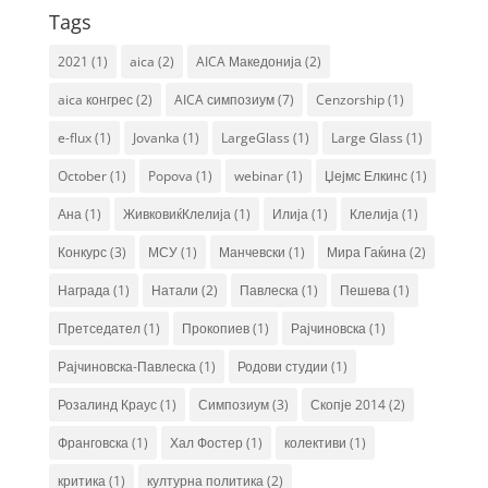
Tags
2021
(1)
aica
(2)
AICA Македонија
(2)
aica конгрес
(2)
AICA симпозиум
(7)
Cenzorship
(1)
e-flux
(1)
Jovanka
(1)
LargeGlass
(1)
Large Glass
(1)
October
(1)
Popova
(1)
webinar
(1)
Џејмс Елкинс
(1)
Ана
(1)
ЖивковиќКлелија
(1)
Илија
(1)
Клелија
(1)
Конкурс
(3)
МСУ
(1)
Манчевски
(1)
Мира Гаќина
(2)
Награда
(1)
Натали
(2)
Павлеска
(1)
Пешева
(1)
Претседател
(1)
Прокопиев
(1)
Рајчиновска
(1)
Рајчиновска-Павлеска
(1)
Родови студии
(1)
Розалинд Краус
(1)
Симпозиум
(3)
Скопје 2014
(2)
Франговска
(1)
Хал Фостер
(1)
колективи
(1)
критика
(1)
културна политика
(2)