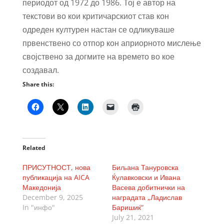
периодот од 1972 до 1986. Тој е автор на
текстови во кои критичарскиот став кон
одреден културен настан се одликуваше
првенствено со отпор кон априорното мислење
својствено за догмите на времето во кое
создавал.
Share this:
Related
ПРИСУТНОСТ, нова
Биљана Тануровска
публикација на AICA
Ќулавковски и Ивана
Македонија
Васева добитнички на
December 9, 2025
наградата „Ладислав
In "инфо"
Баришиќ“
July 21, 2021