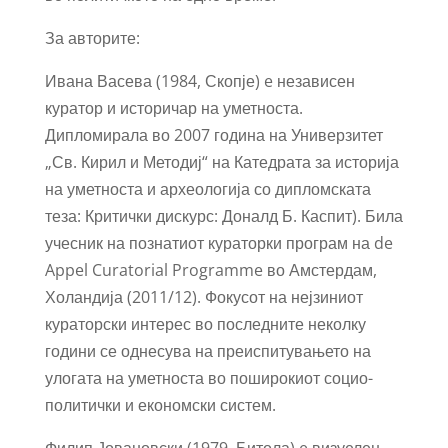
За авторите:
Ивана Васева (1984, Скопје) e независен
куратор и историчар на уметноста.
Дипломирала во 2007 година на Универзитет
„Св. Кирил и Методиј“ на Катедрата за историја
на уметноста и археологија со дипломската
теза: Критички дискурс: Доналд Б. Каспит). Била
учесник на познатиот кураторки програм на de
Appel Curatorial Programme во Амстердам,
Холандија (2011/12). Фокусот на нејзиниот
кураторски интерес во последните неколку
години се однесува на преиспитувањето на
улогата на уметноста во поширокиот социо-
политички и економски систем.
Филип Јовановски (1979, Битола) e визуелен