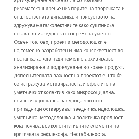
ризоматско ширење низ порите на творечката и
општествената динамика, и присуството на
здружувањата/колективите како суштинска
појава во македонскат современа уметност.
Освен тоа, овој проект и методолошки e
најтемелно разработен и има консекветност во
постапката, која нуди темелно архивирање,
анализирање и подредување во краен продукт.
Дополнителната важност на проектот е што ќе
се истражува мотивираноста и ефектите на
уметничкиот колектив како микросоцијална,
неинституционална заедница чии што
припадници остваруваат заедничка идеолошка,
уметничка, методолошка и политичка вредност,
која почива врз конститутивните елементи на
критичката рефлексија. Нестабилноста,