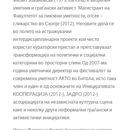
уметник и граѓански активист. Магистрант на
Факултетот за ликовни уметности, отсек –
сликарство во Скопје (2012). Неговите дела се
во полето на истражувачки
интердисциплинарни проекти кои често
користат кураторски пристап и претставуваат
трансформација на политички и социјални
категориии во просторни слики.Од 2007-ма
година уметнички директор на фестивалот за
современа уметност АКТО во Битола, исто така
член и еден е од основачите на Иницијативата
КООПЕРАЦИЈА (2012-), ЈАДРО (2012-)
асоцијацијата на независната културна сцена
како и неколку други неформални граѓански и
активистички иницијативи.
Ивана Васева и Филип Јовановски се автори