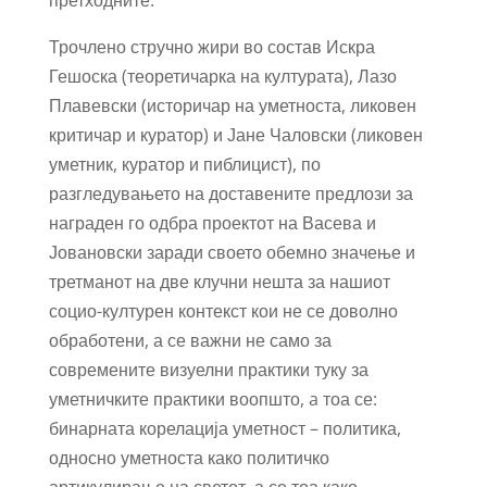
Трочлено стручно жири во состав Искра
Гешоска (теоретичарка на културата), Лазо
Плавевски (историчар на уметноста, ликовен
критичар и куратор) и Јане Чаловски (ликовен
уметник, куратор и пиблицист), по
разгледувањето на доставените предлози за
награден го одбра проектот на Васева и
Јовановски заради своето обемно значење и
третманот на две клучни нешта за нашиот
социо-културен контекст кои не се доволно
обработени, а се важни не само за
современите визуелни практики туку за
уметничките практики воопшто, a тоа се:
бинарната корелација уметност – политика,
односно уметноста како политичко
артикулирање на светот, а со тоа како