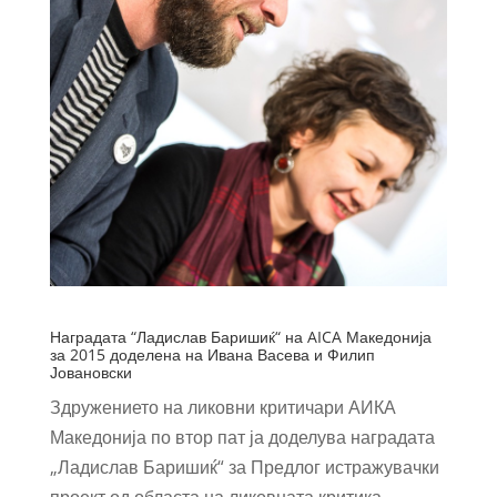
Наградата “Ладислав Баришиќ“ на AICA Македонија
за 2015 доделена на Ивана Васева и Филип
Јовановски
Здружението на ликовни критичари АИКА
Македонија по втор пат ја доделува наградата
„Ладислав Баришиќ“ за Предлог истражувачки
проект од областа на ликовната критика.