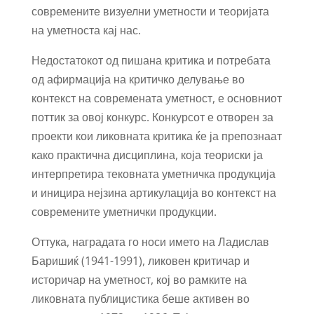
современите визуелни уметности и теоријата
на уметноста кај нас.
Недостатокот од пишана критика и потребата
од афирмација на критичко делување во
контекст на современата уметност, е основниот
поттик за овој конкурс. Конкурсот е отворен за
проекти кои ликовната критика ќе ја препознаат
како практична дисциплина, која теориски ја
интерпретира тековната уметничка продукција
и иницира нејзина артикулација во контекст на
современите уметнички продукции.
Оттука, наградата го носи името на Ладислав
Баришиќ (1941-1991), ликовен критичар и
историчар на уметност, кој во рамките на
ликовната публицистика беше активен во