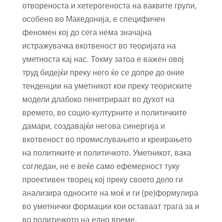
отвореноста и хетерогеноста на ваквите групи,
особено во Македонија, е специфичен
феномен кој до сега нема значајна
истражувачка вкотвеност во теоријата на
уметноста кај нас. Токму затоа е важен овој
труд бидејќи преку него ќе се допре до оние
тенденции на уметникот кои преку теориските
модели длабоко пенетрираат во духот на
времето, во социо-културните и политичките
дамари, создавајќи негова синергија и
вкотвеност во промислувањето и креирањето
на политиките и политичкото. Уметникот, вака
согледан, не е веќе само ефемерност туку
проективен творец кој преку своето дело ги
анализира односите на моќ и ги (ре)формулира
во уметнички формации кои оставаат трага за и
во политичкото на едно време.