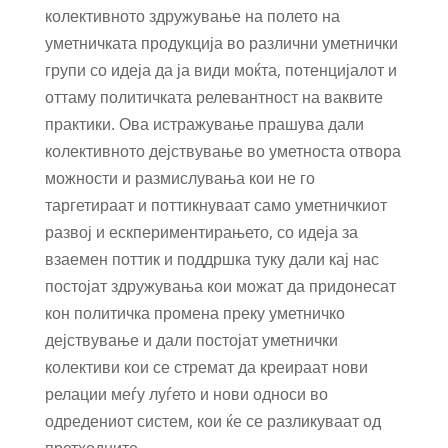
колективното здружување на полето на
уметничката продукција во различни уметнички
групи со идеја да ја види моќта, потенцијалот и
оттаму политичката релевантност на ваквите
практики. Ова истражување прашува дали
колективното дејствување во уметноста отвора
можности и размислувања кои не го
таргетираат и поттикнуваат само уметничкиот
развој и ескпериментирањето, со идеја за
взаемен поттик и поддршка туку дали кај нас
постојат здружувања кои можат да придонесат
кон политичка промена преку уметничко
дејствување и дали постојат уметнички
колективи кои се стремат да креираат нови
релации меѓу луѓето и нови односи во
одредениот систем, кои ќе се разликуваат од
претходните.