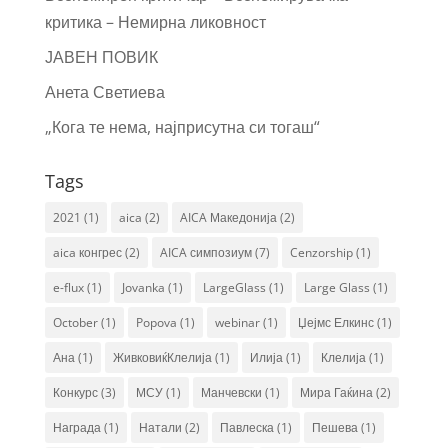
критика – Немирна ликовност
ЈАВЕН ПОВИК
Анета Светиева
„Кога те нема, најприсутна си тогаш“
Tags
2021
(1)
aica
(2)
AICA Македонија
(2)
aica конгрес
(2)
AICA симпозиум
(7)
Cenzorship
(1)
e-flux
(1)
Jovanka
(1)
LargeGlass
(1)
Large Glass
(1)
October
(1)
Popova
(1)
webinar
(1)
Џејмс Елкинс
(1)
Ана
(1)
ЖивковиќКлелија
(1)
Илија
(1)
Клелија
(1)
Конкурс
(3)
МСУ
(1)
Манчевски
(1)
Мира Гаќина
(2)
Награда
(1)
Натали
(2)
Павлеска
(1)
Пешева
(1)