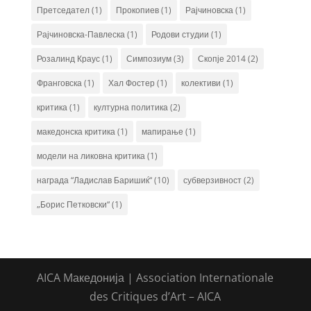
Претседател
(1)
Прокопиев
(1)
Рајчиновска
(1)
Рајчиновска-Павлеска
(1)
Родови студии
(1)
Розалинд Краус
(1)
Симпозиум
(3)
Скопје 2014
(2)
Франговска
(1)
Хал Фостер
(1)
колективи
(1)
критика
(1)
културна политика
(2)
македонска критика
(1)
мапирање
(1)
модели на ликовна критика
(1)
награда “Ладислав Баришиќ“
(10)
субверзивност
(2)
„Борис Петковски“
(1)
AICA Mакедонија | Association Internationale
des Critiques d’Art – AICA