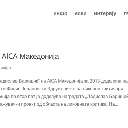
инфо
есеи
интервју
п
 AICA Македонија
|
инфо
адислав Баришиќ“ на AICA Македонија за 2015 доделена на
 и Филип Јовановски Здружението на ликовни критичари
ија по втор пат ја доделува наградата „Ладислав Баришиќ
ажувачки проект од областа на ликовната критика. На...