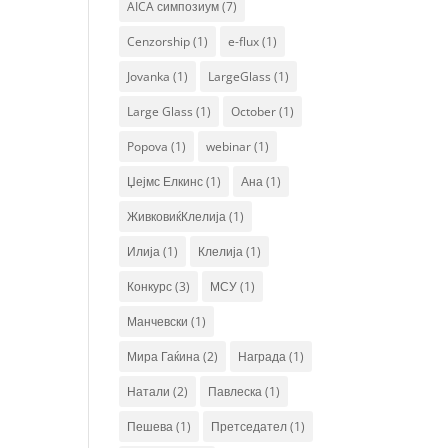
AICA симпозиум
(7)
Cenzorship
(1)
e-flux
(1)
Jovanka
(1)
LargeGlass
(1)
Large Glass
(1)
October
(1)
Popova
(1)
webinar
(1)
Џејмс Елкинс
(1)
Ана
(1)
ЖивковиќКлелија
(1)
Илија
(1)
Клелија
(1)
Конкурс
(3)
МСУ
(1)
Манчевски
(1)
Мира Гаќина
(2)
Награда
(1)
Натали
(2)
Павлеска
(1)
Пешева
(1)
Претседател
(1)