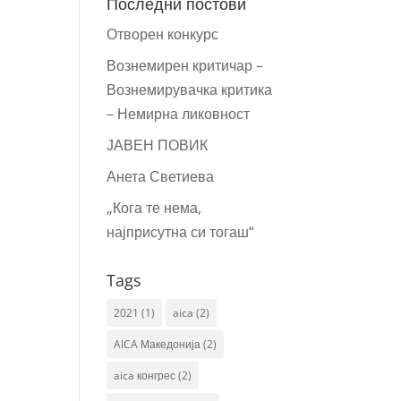
Последни постови
Отворен конкурс
Вознемирен критичар –
Вознемирувачка критика
– Немирна ликовност
ЈАВЕН ПОВИК
Анета Светиева
„Кога те нема,
најприсутна си тогаш“
Tags
2021
(1)
aica
(2)
AICA Македонија
(2)
aica конгрес
(2)