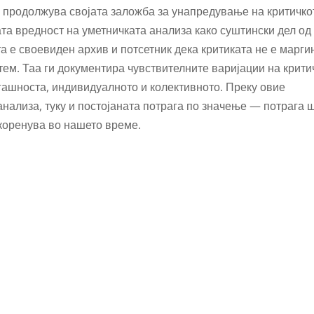
а продолжува својата заложба за унапредување на критичко
та вредност на уметничката анализа како суштински дел од
а е своевиден архив и потсетник дека критиката не е марги
тем. Таа ги документира чувствителните варијации на крити
гашноста, индивидуалното и колективното. Преку овие
анализа, туку и постојаната потрага по значење — потрага 
вкоренува во нашето време.