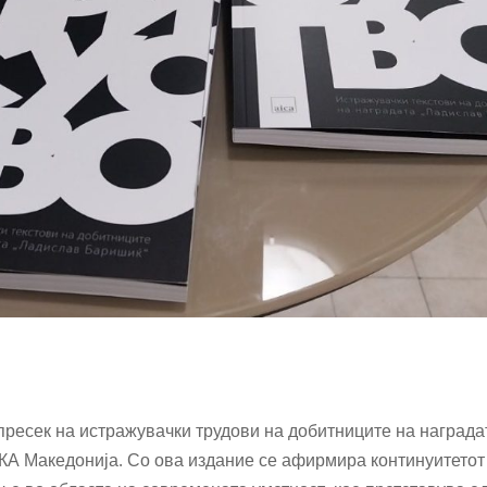
пресек на истражувачки трудови на добитниците на награда
КА Македонија. Со ова издание се афирмира континуитетот