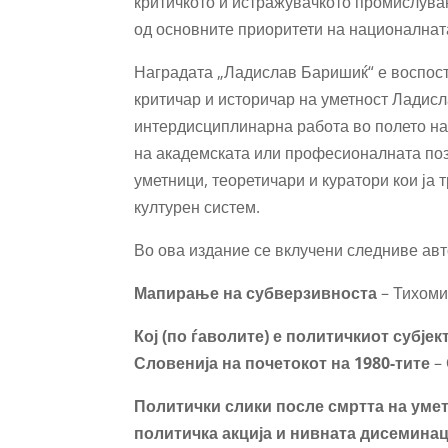
критичкото и истражувачкото промислува
од основните приоритети на националната
Наградата „Ладислав Баришиќ“ е воспоста
критичар и историчар на уметност Ладисл
интердисциплинарна работа во полето на 
на академската или професионалната поза
уметници, теоретичари и куратори кои ја
културен систем.
Во ова издание се вклучени следниве авт
Мапирање на субверзивноста
– Тихоми
Кој (по ѓаволите) е политичкиот субје
Словенија на почетокот на 1980-тите
– 
Политички слики после смртта на уме
политичка акција и нивната дисемина