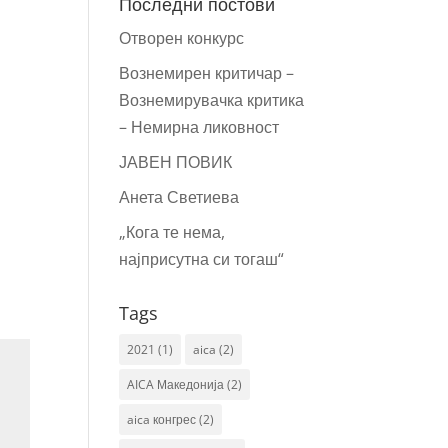
Последни постови
Отворен конкурс
Вознемирен критичар –
Вознемирувачка критика
– Немирна ликовност
ЈАВЕН ПОВИК
Анета Светиева
„Кога те нема,
најприсутна си тогаш“
Tags
2021
(1)
aica
(2)
AICA Македонија
(2)
aica конгрес
(2)