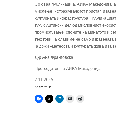
Со оваа публикација, АИКА Македонија ј
мислење, истражувачкиот пристап и јавна
културната инфраструктура. Публикацијат
туку суштински дел од мисловниот екосис
промислување, споните на минатото и се
текстови, ја славиме не само изразената 
ја држи уметноста и културата жива и ја 
Д-р Ана Франговска
Претседател на АИКА Македонија
7.11.2025
Share this: