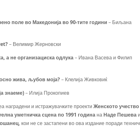
но поле во Македонија во 90-тите години
– Биљана
yet?
– Велимир Жерновски
а, а не организациска одлука
– Ивана Васева и Филип
лосно жива, љубов моја?
– Клелија Живковиќ
ја знаеме)
– Илија Прокопиев
беа наградени и истражувачките проекти
Женското учество
елна уметничка сцена по 1991 година
на
Наде Пешева
рошанец
, кои не се застапени во ова издание поради технич