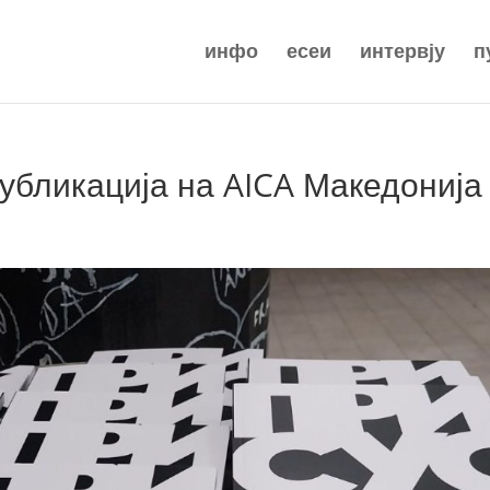
инфо
есеи
интервју
п
бликација на AICA Македонија