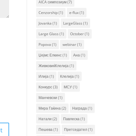
AICA симпозиум
(7)
Cenzorship
(1)
e-flux
(1)
Jovanka
(1)
LargeGlass
(1)
Large Glass
(1)
October
(1)
Popova
(1)
webinar
(1)
Џејмс Елкинс
(1)
Ана
(1)
ЖивковиќКлелија
(1)
Илија
(1)
Клелија
(1)
Конкурс
(3)
МСУ
(1)
Манчевски
(1)
Мира Гаќина
(2)
Награда
(1)
Натали
(2)
Павлеска
(1)
Пешева
(1)
Претседател
(1)