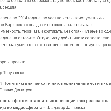
ње во областа на современата уметност, кое претставува е
 секција.
вена во 2014 година, во чест на истакнатиот уметнички
ав Баришиќ, со цел да се поттикне аналитичката и
уметноста, теоријата и критиката, без ограничување во од
дина на авторите. Оттука, меѓу добитниците се застапени
 третираат уметноста како сложен општествен, комуникациск
ори и проекти:
р Топузовски
кт? Политиката на панкот и на алтернативната естетика 
Славчо Димитров
тноста: фотомонтажните интервенции како релевантна
ција во медиосферата
– Владимир Јанчевски