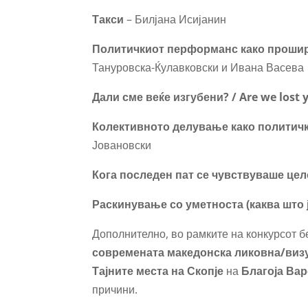
Такси
– Билјана Исијанин
Политичкиот перформанс како прошире
Тануровска-Ќулавковски и Ивана Васева
Дали сме веќе изгубени? / Are we lost 
Колективното делување како политичк
Јовановски
Кога последен пат се чувствуваше це
Раскинување со уметноста (каква што 
Дополнително, во рамките на конкурсот 
современата македонска ликовна/визу
Тајните места на Скопје
на
Благоја Ва
причини.