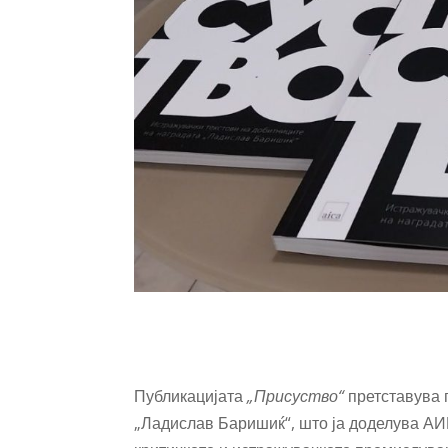
Публикацијата
„Присуство“
претставува 
„Ладислав Баришиќ“, што ја доделува АИ